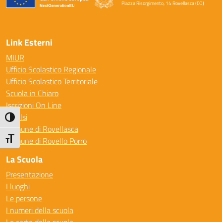
Piazza Risorgimento, 14 Rovellasca (CO)
— Visita la pagina iniziale della scuola
Link Esterni
MIUR
Ufficio Scolastico Regionale
Ufficio Scolastico Territoriale
Scuola in Chiaro
Iscrizioni On Line
Invalsi
Attiva/disattiva alto contrasto
Comune di Rovellasca
Attiva/disattiva dimensione testo
Comune di Rovello Porro
La Scuola
Presentazione
I luoghi
Le persone
I numeri della scuola