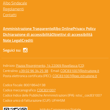
Albo Sindacale
Regolamenti
Contatti
Amministrazione Trasparente
Albo Online
Privacy Policy
Dichiarazione di accessibilità
Obiettivi di accessibilità
Note Legali
Crediti
Seguici su:
Indirizzo:
Piazza Risorgimento, 14 22069 Rovellasca (CO)
Centralino:
+39 02 96 34 25 38
Email:
COIC831007@istruzione.it
Posta elettronica certificata (PEC):
COIC831007@pec.istruzione.it
Codice fiscale: 80018640138
Codice meccanografico:
COIC831007
Codice Indice delle Pubbliche Amministrazioni (IPA): istsc_coic831007
Codice unico di fatturazione (CUF): UFHH5M
Istituto Comprensivo Statale