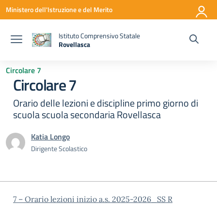
Vai ai contenuti
Vai al menu di navigazione
Vai al footer
Ministero dell'Istruzione e del Merito
Istituto Comprensivo Statale
Rovellasca
— Visita la pagina iniziale della scuola
Circolare 7
Circolare 7
Orario delle lezioni e discipline primo giorno di
scuola scuola secondaria Rovellasca
Katia Longo
Dirigente Scolastico
7 – Orario lezioni inizio a.s. 2025-2026_SS R